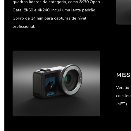
quadros líderes da categoria, como 8K30 Open
Gate, 8K60 e 4K240. Inclui uma lente padrão
GoPro de 14 mm para capturas de nível
profissional.
MISS
Versão 
com len
(MFT).