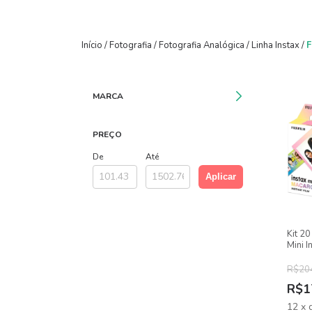
Início
/
Fotografia
/
Fotografia Analógica
/
Linha Instax
/
F
MARCA
PREÇO
De
Até
Aplicar
Kit 20
Mini I
10 Br
R$20
R$1
12
x