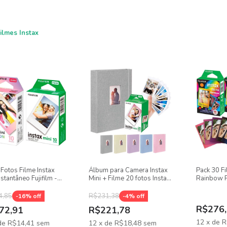
ilmes Instax
 Fotos Filme Instax
Álbum para Camera Instax
Pack 30 Fi
nstantâneo Fujifilm -
Mini + Filme 20 fotos Instax
Rainbow Pa
anco + 10 Macaron
Mini
9
4,85
R$231,38
-
16
% off
-
4
% off
R$276,
72,91
R$221,78
12
x
de
R
de
R$14,41
sem
12
x
de
R$18,48
sem