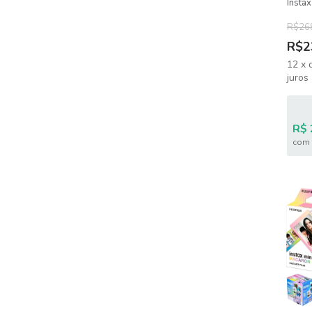
Instax
Macar
10 Br
R$26
R$2
12
x
juros
R$ 
com 