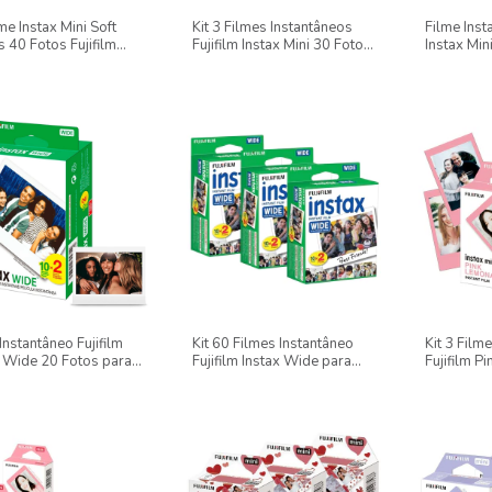
lme Instax Mini Soft
Kit 3 Filmes Instantâneos
Filme Inst
 40 Fotos Fujifilm
Fujifilm Instax Mini 30 Fotos
Instax Min
kles, Macaron E
- Mermaid Tail
Mermaid T
o
Instantâneo Fujifilm
Kit 60 Filmes Instantâneo
Kit 3 Film
x Wide 20 Fotos para
Fujifilm Instax Wide para
Fujifilm P
 300
Instax Wide 300
Instax Min