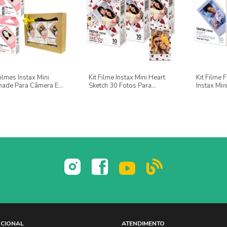
Filmes Instax Mini
Kit Filme Instax Mini Heart
Kit Filme F
ade Para Câmera E
Sketch 30 Fotos Para
Instax Min
sora - Kit Presente
Câmeras Instax Mini 12 e 13
30 Fotos
UCIONAL
ATENDIMENTO