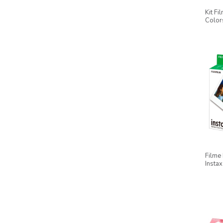
Kit Fi
Colors
Sprin
Branc
Filme 
Insta
Wide