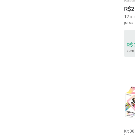
R$33
R$2
12
x
juros
R$ 
com 
Kit 30