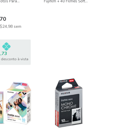
Fotos Para
Fujifilm + 40 Filmes Soft
stax Mini 12 e 13
Colors + Albúm 208 Fotos
70
$24,98
sem
,73
desconto à vista