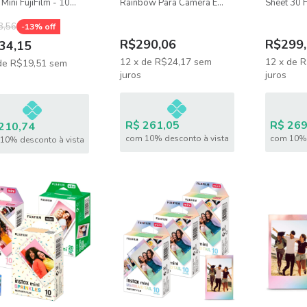
 Mini FujiFilm - 10
Rainbow Para Câmera E
Sheet 30 
on + 10 Spray Srt +
Impressora - Kit Presente
Câmeras In
anco
8,56
-
13
% off
R$290,06
R$299,
34,15
12
x
de
R$24,17
sem
12
x
de
R
de
R$19,51
sem
juros
juros
R$ 261,05
R$ 269
210,74
com 10% desconto à vista
com 10% 
10% desconto à vista