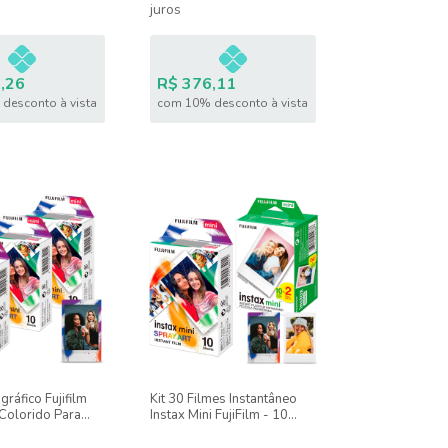
juros
,26
R$ 376,11
desconto à vista
com 10% desconto à vista
gráfico Fujifilm
Kit 30 Filmes Instantâneo
 Colorido Para
Instax Mini FujiFilm - 10
i - 30 Fotos
Spray Art + 20 Branco