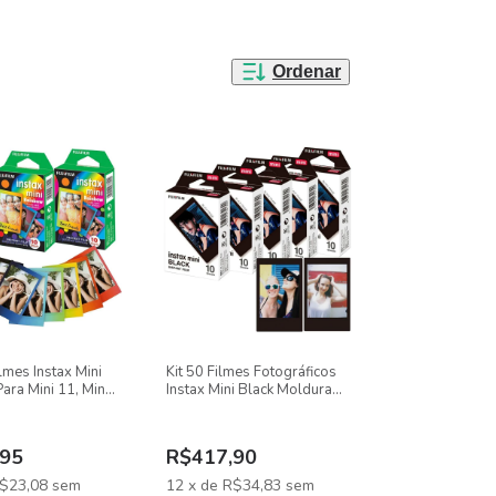
Ordenar
lmes Instax Mini
Kit 50 Filmes Fotográficos
ra Mini 11, Mini
Instax Mini Black Moldura
Preta Para Instax Mini 11,
Mini 9
95
R$417,90
$23,08
sem
12
x
de
R$34,83
sem