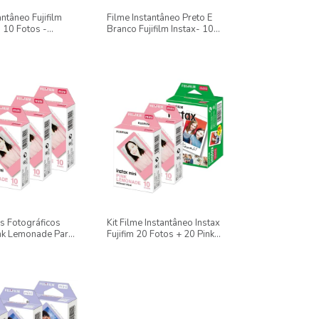
antâneo Fujifilm
Filme Instantâneo Preto E
i 10 Fotos -
Branco Fujifilm Instax- 10
ail
Fotos
es Fotográficos
Kit Filme Instantâneo Instax
ink Lemonade Para
Fujifim 20 Fotos + 20 Pink
i - 30 Fotos
Lemonade - 40 Poses