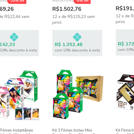
8,61
R$1.573,91
-
20
% off
-
5
% off
R$191,
69,26
R$1.502,76
12
x
de
R
de
R$22,44
sem
12
x
de
R$125,23
sem
juros
juros
R$ 172
242,33
R$ 1.352,48
com 10% 
10% desconto à vista
com 10% desconto à vista
 Filmes Instantâneo
Kit 3 Filmes Instax Mini
Kit Filme 