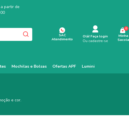
a partir de
,00
0
SAC
Minha
Olá!
Faça login
Atendimento
Sacola
Ou cadastre-se
tes
Mochilas e Bolsas
Ofertas APF
Lumini
moção e cor.