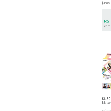
juros
R$ 
com 
Kit 30
Macar
9, Min