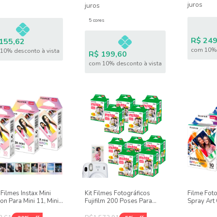
juros
juros
5 cores
R$ 249
155,62
com 10% 
10% desconto à vista
R$ 199,60
com 10% desconto à vista
 Filmes Instax Mini
Kit Filmes Fotográficos
Filme Foto
on Para Mini 11, Mini
Fujifilm 200 Poses Para
Spray Art
i Link
Câmeras Instax Mini 8, 9, 11
Instax Min
e Mini Link