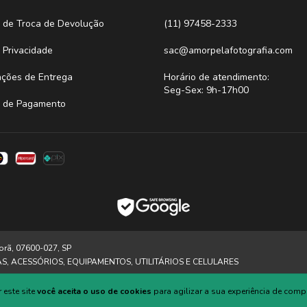
ca de Troca de Devolução
(11) 97458-2333
a Privacidade
sac@amorpelafotografia.com
ações de Entrega
Horário de atendimento:
Seg-Sex: 9h-17h00
 de Pagamento
orã, 07600-027, SP
AS, ACESSÓRIOS, EQUIPAMENTOS, UTILITÁRIOS E CELULARES
 este site
você aceita o uso de cookies
para agilizar a sua experiência de comp