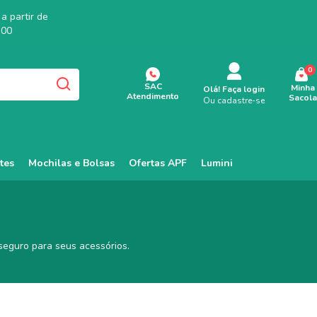
a partir de
,00
0
SAC
Minha
Olá!
Faça login
Atendimento
Sacola
Ou cadastre-se
tes
Mochilas e Bolsas
Ofertas APF
Lumini
seguro para seus acessórios.