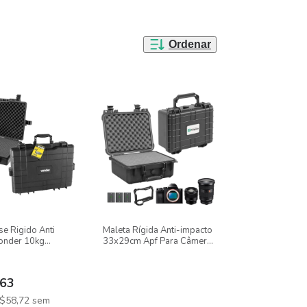
Ordenar
e Rigido Anti
Maleta Rígida Anti-impacto
onder 10kg
33x29cm Apf Para Câmeras
E Lentes
63
$58,72
sem