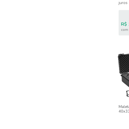
juros
R$ 
com 
Malet
40x33
E Len