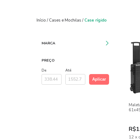
Início
/
Cases e Mochilas
/
Case rígido
MARCA
PREÇO
De
Até
Aplicar
Malet
61x49
E Len
R$1
12
x