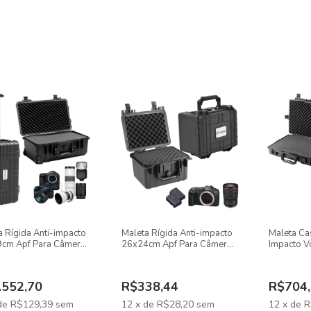
a Rígida Anti-impacto
Maleta Rígida Anti-impacto
Maleta Cas
cm Apf Para Câmeras
26x24cm Apf Para Câmeras
Impacto V
tes
E Lentes
54x42cm
.552,70
R$338,44
R$704,
de
R$129,39
sem
12
x
de
R$28,20
sem
12
x
de
R