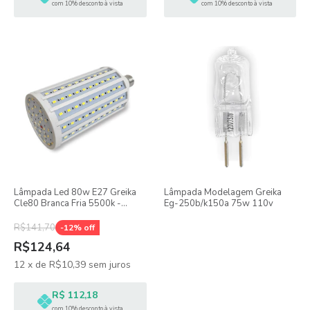
com 10% desconto à vista
com 10% desconto à vista
Lâmpada Led 80w E27 Greika
Lâmpada Modelagem Greika
Cle80 Branca Fria 5500k -
Eg-250b/k150a 75w 110v
Bivolt
R$141,70
-
12
% off
R$124,64
12
x
de
R$10,39
sem juros
R$ 112,18
com 10% desconto à vista