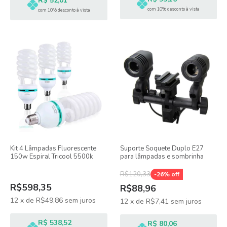
R$ 52,01
com 10% desconto à vista
com 10% desconto à vista
Kit 4 Lâmpadas Fluorescente
Suporte Soquete Duplo E27
150w Espiral Tricool 5500k
para lâmpadas e sombrinha
R$120,33
-
26
% off
R$598,35
R$88,96
12
x
de
R$49,86
sem juros
12
x
de
R$7,41
sem juros
R$ 538,52
R$ 80,06