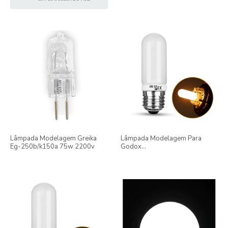
Lâmpada Modelagem Greika
Lâmpada Modelagem Para
Eg-250b/k150a 75w 2200v
Godox
F300/sk300/sk400/qs600 -
110v