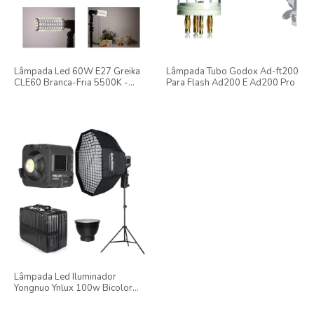
Lâmpada Led 60W E27 Greika
Lâmpada Tubo Godox Ad-ft200
CLE60 Branca-Fria 5500K -
Para Flash Ad200 E Ad200 Pro
Bivolt
Lâmpada Led Iluminador
Yongnuo Ynlux 100w Bicolor
Com Softbox Octa 95cm Grid E
Tripé