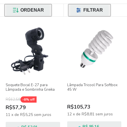
ORDENAR
FILTRAR
Soquete Bocal E-27 para
Lâmpada Tricool Para Softbox
Lâmpada e Sombrinha Greika
45 W
R$62,58
-
8
% off
R$105,73
R$57,79
12
x
de
R$8,81
sem juros
11
x
de
R$5,25
sem juros
R$ 95,16