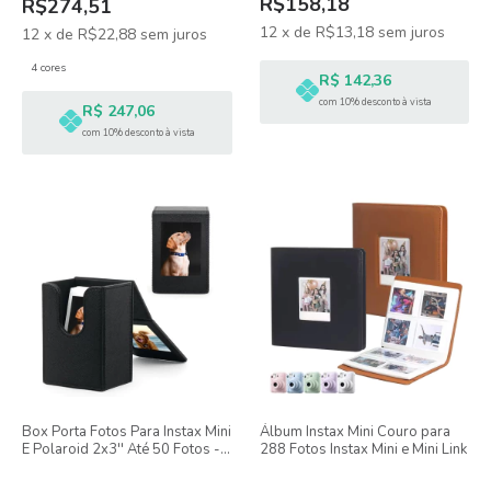
R$158,18
R$274,51
12
x
de
R$13,18
sem juros
12
x
de
R$22,88
sem juros
4 cores
R$ 142,36
com 10% desconto à vista
R$ 247,06
com 10% desconto à vista
Box Porta Fotos Para Instax Mini
Álbum Instax Mini Couro para
E Polaroid 2x3'' Até 50 Fotos -
288 Fotos Instax Mini e Mini Link
Preto