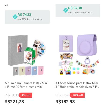
+4
R$ 57,38
com 10% desconto à vista
R$ 74,33
com 10% desconto à vista
Álbum para Camera Instax Mini
Kit Acessórios para Instax Mini
+ Filme 20 fotos Instax Mini
12 Bolsa Álbum Adesivos 8 Em
1
R$231,38
R$203,66
-
4
% off
-
10
% off
R$221,78
R$182,98