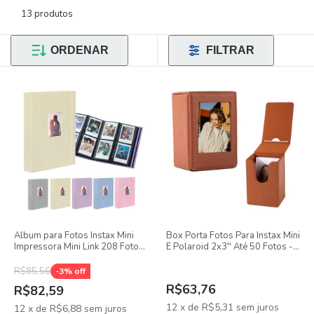
13 produtos
ORDENAR
FILTRAR
Album para Fotos Instax Mini
Box Porta Fotos Para Instax Mini
Impressora Mini Link 208 Fotos
E Polaroid 2x3'' Até 50 Fotos -
capa dura
Caramelo
R$85,56
-
3
% off
R$63,76
R$82,59
12
x
de
R$5,31
sem juros
12
x
de
R$6,88
sem juros