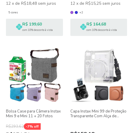
12
x
de
R$18,48
sem juros
12
x
de
R$15,25
sem juros
5 cores
+2
R$ 199,60
R$ 164,68
com 10% desconto à vista
com 10% desconto à vista
Bolsa Case para Câmera Instax
Capa Instax Mini 99 de Proteção
Mini 9 e Mini 11 + 20 Fotos
Transparente Com Alça de
Ombro
R$293,62
-
7
% off