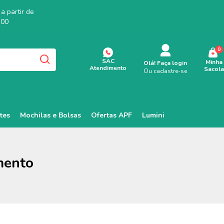
a partir de
,00
0
SAC
Minha
Olá!
Faça login
Atendimento
Sacola
Ou cadastre-se
tes
Mochilas e Bolsas
Ofertas APF
Lumini
mento