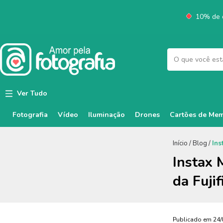
10% de d
Ver Tudo
Fotografia
Vídeo
Iluminação
Cartões de Mem
Drones
Início
/
Blog
/
Ins
Instax 
da Fujif
Publicado em 24/