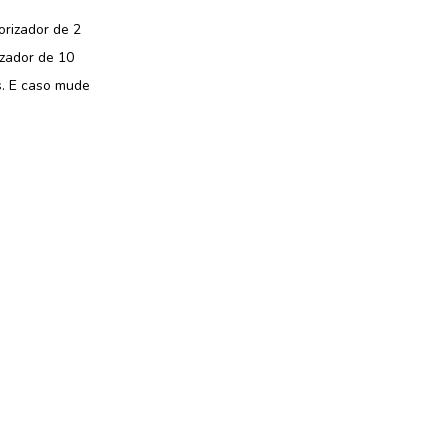
orizador de 2
izador de 10
s. E caso mude
.