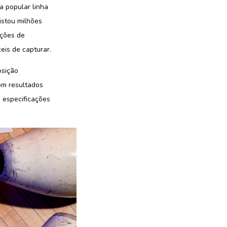
a popular linha
istou milhões
pções de
eis de capturar.
osição
om resultados
, especificações