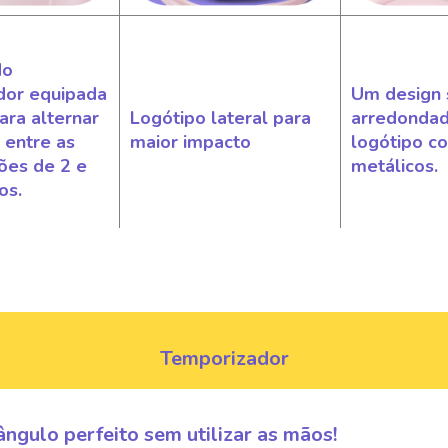
do
dor equipada
Um design 
ra alternar
Logótipo lateral para
arredonda
 entre as
maior impacto
logótipo c
ões de 2 e
metálicos.
os.
Temporizador
ângulo perfeito sem utilizar as mãos!