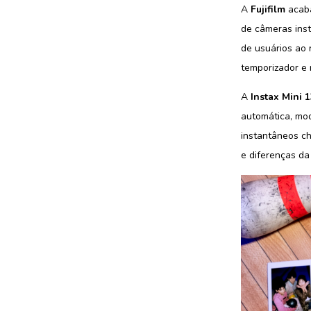
A
Fujifilm
acaba
de câmeras inst
de usuários ao
temporizador e 
A
Instax Mini 
automática, mod
instantâneos ch
e diferenças d