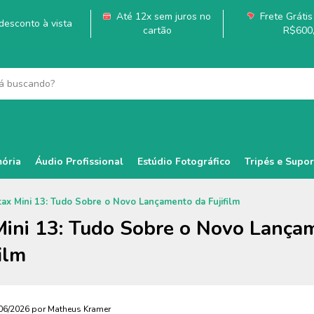
Até 12x sem juros no
Frete Grátis 
esconto à vista
cartão
R$600
ória
Áudio Profissional
Estúdio Fotográfico
Tripés e Supor
tax Mini 13: Tudo Sobre o Novo Lançamento da Fujifilm
Mini 13: Tudo Sobre o Novo Lança
ilm
06/2026 por Matheus Kramer