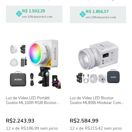
R$ 1.502,29
R$ 1.856,37
com 10% desconto à vista
com 10% desconto à vista
Luz de Vídeo LED Portátil
Luz de Vídeo LED Bicolor
Godox ML100R RGB Bicolor
Godox ML80Bi Modular Com
1800K - 10000K
Bateria ML-BA e Lente Zoom
ML-Z
R$2.243,93
R$2.584,99
12
x
de
R$186,99
sem juros
12
x
de
R$215,42
sem juros