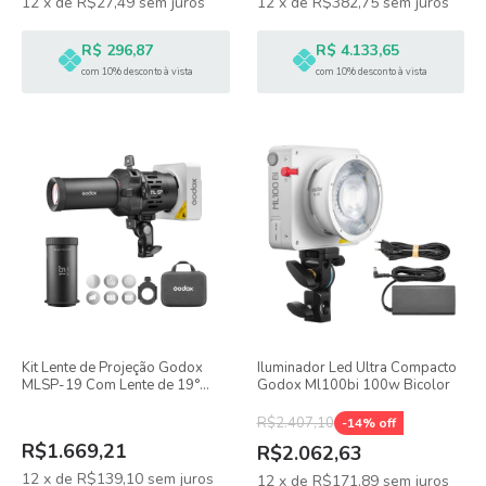
12
x
de
R$27,49
sem juros
12
x
de
R$382,75
sem juros
R$ 296,87
R$ 4.133,65
com 10% desconto à vista
com 10% desconto à vista
Kit Lente de Projeção Godox
Iluminador Led Ultra Compacto
MLSP-19 Com Lente de 19°
Godox Ml100bi 100w Bicolor
Para Godox ML100 / ML80Bi
R$2.407,10
-
14
% off
R$1.669,21
R$2.062,63
12
x
de
R$139,10
sem juros
12
x
de
R$171,89
sem juros