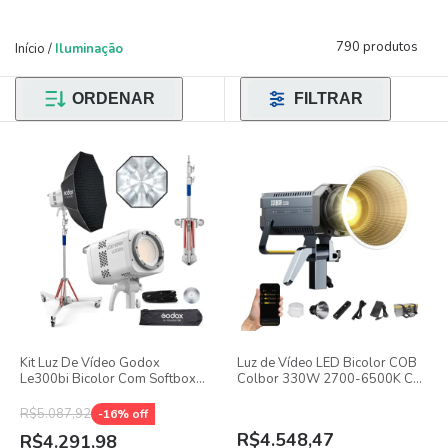
790 produtos
Início
/
Iluminação
ORDENAR
FILTRAR
Kit Luz De Vídeo Godox
Luz de Vídeo LED Bicolor COB
Le300bi Bicolor Com Softbox
Colbor 330W 2700-6500K CTT
Octagonal 150cm Grid + Tripé
Bowens e NATO
Reforçado
R$5.087,92
-
16
% off
R$4.548,47
R$4.291,98