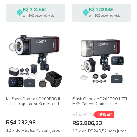
R$ 2.019,54
R$ 2.326,49
com 10% desconto à vista
com 10% desconto à vista
Kit Flash Godox AD200PRO II
Flash Godox AD200PRO II TTL
TTL + Disparador Sem Fio TTL
HSS Cabeça Com Luz de
X3 Nano
Modelagem LED Bicolor
R$3.391,48
-
15
% off
R$4.232,98
R$2.886,23
12
x
de
R$352,75
sem juros
12
x
de
R$240,52
sem juros