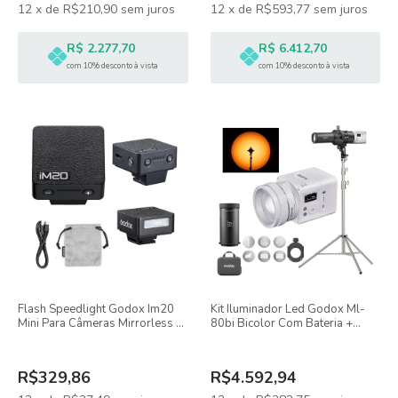
12
x
de
R$210,90
sem juros
12
x
de
R$593,77
sem juros
R$ 2.277,70
R$ 6.412,70
com 10% desconto à vista
com 10% desconto à vista
Flash Speedlight Godox Im20
Kit Iluminador Led Godox Ml-
Mini Para Câmeras Mirrorless E
80bi Bicolor Com Bateria +
Dslr
Lente De Projeção E Gobos Set
R$329,86
R$4.592,94