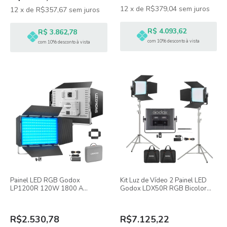
12
x
de
R$379,04
sem juros
12
x
de
R$357,67
sem juros
R$ 4.093,62
R$ 3.862,78
com 10% desconto à vista
com 10% desconto à vista
Painel LED RGB Godox
Kit Luz de Vídeo 2 Painel LED
LP1200R 120W 1800 A
Godox LDX50R RGB Bicolor
10.000K Bluetooth
Com Abas Bandoors + Tripé
Inox
R$2.530,78
R$7.125,22